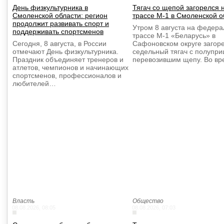
День физкультурника в
Тягач со щепой загорелся 
Смоленской области: регион
трассе М-1 в Смоленской о
продолжит развивать спорт и
Утром 8 августа на федер
поддерживать спортсменов
трассе М-1 «Беларусь» в
Сегодня, 8 августа, в России
Сафоновском округе загор
отмечают День физкультурника.
седельный тягач с полупри
Праздник объединяет тренеров и
перевозившим щепу. Во в
атлетов, чемпионов и начинающих
спортсменов, профессионалов и
любителей…
Власть
Общество
08.08.2026, 08:05
08.08.2026, 07:03