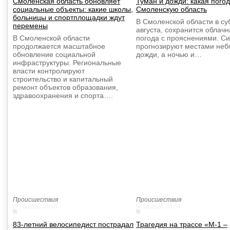
Смоленская область обновляет
Туман и дожди: какая пого
социальные объекты: какие школы,
Смоленскую область
больницы и спортплощадки ждут
В Смоленской области в суб
перемены
августа, сохранится облачн
В Смоленской области
погода с прояснениями. С
продолжается масштабное
прогнозируют местами не
обновление социальной
дожди, а ночью и…
инфраструктуры. Региональные
власти контролируют
строительство и капитальный
ремонт объектов образования,
здравоохранения и спорта….
Происшествия
Происшествия
07.08.2026, 08:06
07.08.2026, 07:54
83-летний велосипедист пострадал
Трагедия на трассе «М-1 –