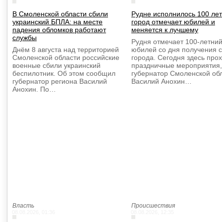
В Смоленской области сбили
Рудне исполнилось 100 лет:
украинский БПЛА: на месте
город отмечает юбилей и
падения обломков работают
меняется к лучшему
службы
Рудня отмечает 100-летни
Днём 8 августа над территорией
юбилей со дня получения с
Смоленской области российские
города. Сегодня здесь про
военные сбили украинский
праздничные мероприятия,
беспилотник. Об этом сообщил
губернатор Смоленской об
губернатор региона Василий
Василий Анохин…
Анохин. По…
Власть
Происшествия
08.08.2026, 01:36
08.08.2026, 12:35