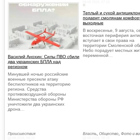
09.08.2026, 07:15
Теплый и сухой антициклон
подарит смолянам комфор
выходные
В воскресенье, 9 августа, с
восточная периферия анти
вступает в свои права на
территории Смоленской об
09.08.2026, 08:37
Небо порадует местных жи
переменной…
Василий Анохин: Силы ПВО сбили
два украинских БПЛА над
регионом
Минувшей ночью российские
военные пресекли атаку
беспилотников на территорию
региона. Средства
противовоздушной обороны
Министерства обороны РФ
уничтожили два украинских
дрона…
,
,
Происшествия
Власть
Общество
Фото и ви
08.08.2026, 09:33
08.08.2026, 08:25