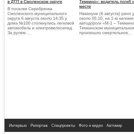
в ДТП в Смоленском округе
Темкино»: водитель погиб 
месте
В поселке Серебрянка
Смоленского муниципального
Накануне (6 августа) рано 
округа 6 августа около 14:35 у
около 05:10, на 1-м киломе
дома №100 столкнулись легковой
автодороги «М-1 – Темкино
автомобиль и электровелосипед.
Темкинском муниципальном
За рулем…
произошло смертельное…
Интервью
Репортаж
Спецпроекты
Фото и видео
Автомир