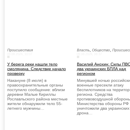
,
,
Происшествия
Власть
Общество
Происшес
09.08.2026, 10:07
09.08.2026, 08:37
У берега реки нашли тело
Василий Анохин: Силы ПВ
смолянина. Следствие начало
два украинских БПЛА над
проверку
регионом
Накануне (8 июля) в
Минувшей ночью российск
правоохранительные органы
военные пресекли атаку
поступило сообщение: вблизи
беспилотников на террито
деревни Малые Кириллы
региона. Средства
Рославльского района местные
противовоздушной оборон
жители обнаружили тело 55-
Министерства обороны РФ
летнего мужчины…
уничтожили два украинских
дрона…