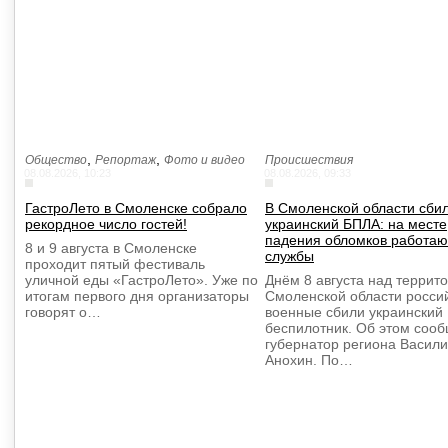
,
,
Общество
Репортаж
Фото и видео
Происшествия
08.08.2026, 10:23
08.08.2026, 09:33
ГастроЛето в Смоленске собрало
В Смоленской области сби
рекордное число гостей!
украинский БПЛА: на месте
падения обломков работаю
8 и 9 августа в Смоленске
службы
проходит пятый фестиваль
уличной еды «ГастроЛето». Уже по
Днём 8 августа над террит
итогам первого дня организаторы
Смоленской области росси
говорят о…
военные сбили украинский
беспилотник. Об этом соо
губернатор региона Васил
Анохин. По…