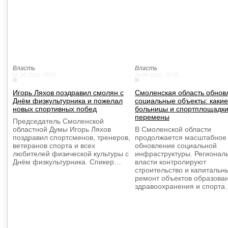
Власть
Власть
08.08.2026, 09:07
08.08.2026, 08:05
Игорь Ляхов поздравил смолян с
Смоленская область обнов
Днём физкультурника и пожелал
социальные объекты: какие
новых спортивных побед
больницы и спортплощадки
перемены
Председатель Смоленской
областной Думы Игорь Ляхов
В Смоленской области
поздравил спортсменов, тренеров,
продолжается масштабное
ветеранов спорта и всех
обновление социальной
любителей физической культуры с
инфраструктуры. Регионал
Днём физкультурника. Спикер…
власти контролируют
строительство и капитальн
ремонт объектов образова
здравоохранения и спорта