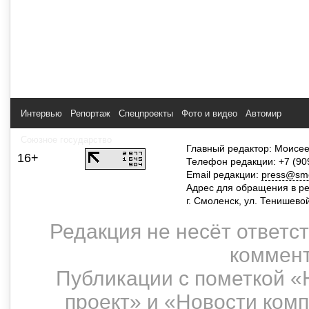
Интервью
Репортаж
Спецпроекты
Фото и видео
Автомир
Союзное государство
Главный редактор: Моисее
16+
Телефон редакции: +7 (90
Email редакции:
press@smol
Адрес для обращения в р
г. Смоленск, ул. Тенишево
Редакция не несёт ответс
коммент
Публикации с пометкой «
проект» и «Новости ком