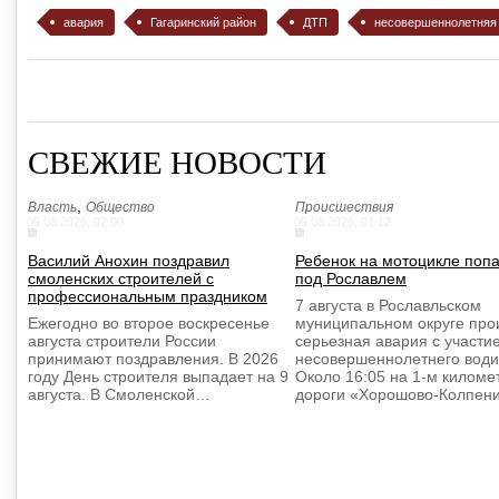
авария
Гагаринский район
ДТП
несовершеннолетняя
СВЕЖИЕ НОВОСТИ
,
Власть
Общество
Происшествия
09.08.2026, 02:00
09.08.2026, 01:12
Василий Анохин поздравил
Ребенок на мотоцикле поп
смоленских строителей с
под Рославлем
профессиональным праздником
7 августа в Рославльском
Ежегодно во второе воскресенье
муниципальном округе пр
августа строители России
серьезная авария с участи
принимают поздравления. В 2026
несовершеннолетнего води
году День строителя выпадает на 9
Около 16:05 на 1-м киломе
августа. В Смоленской…
дороги «Хорошово-Колпе