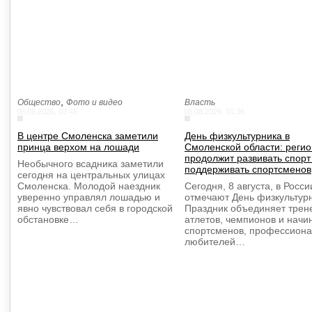
,
Общество
Фото и видео
Власть
08.08.2026, 03:45
08.08.2026, 01:36
В центре Смоленска заметили
День физкультурника в
принца верхом на лошади
Смоленской области: регио
продолжит развивать спорт
Необычного всадника заметили
поддерживать спортсменов
сегодня на центральных улицах
Смоленска. Молодой наездник
Сегодня, 8 августа, в Росси
уверенно управлял лошадью и
отмечают День физкультурн
явно чувствовал себя в городской
Праздник объединяет трен
обстановке…
атлетов, чемпионов и нач
спортсменов, профессиона
любителей…