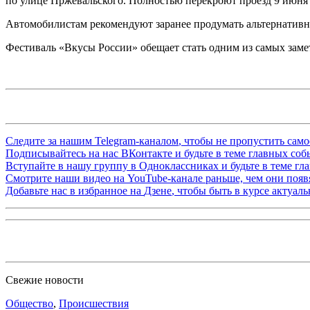
по улице Пржевальского. Полностью перекроют проезд 9 июня с 1
Автомобилистам рекомендуют заранее продумать альтернативн
Фестиваль «Вкусы России» обещает стать одним из самых замет
Следите за нашим
Telegram-каналом
, чтобы не пропустить сам
Подписывайтесь на нас
ВКонтакте
и будьте в теме главных со
Вступайте в нашу группу в
Одноклассниках
и будьте в теме г
Смотрите наши видео на
YouTube-канале
раньше, чем они появя
Добавьте нас в избранное на
Дзене
, чтобы быть в курсе актуал
Свежие новости
Общество
,
Происшествия