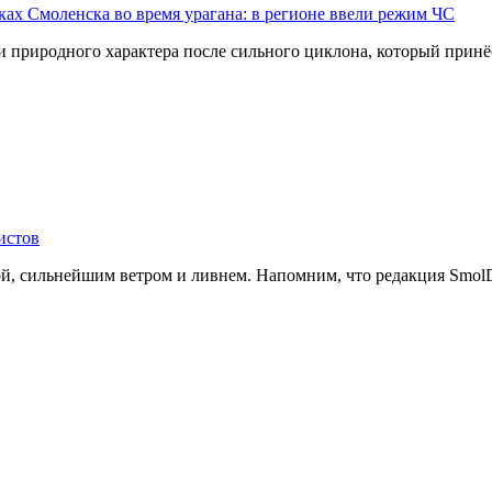
ах Смоленска во время урагана: в регионе ввели режим ЧС
 природного характера после сильного циклона, который принё
истов
й, сильнейшим ветром и ливнем. Напомним, что редакция SmolDa