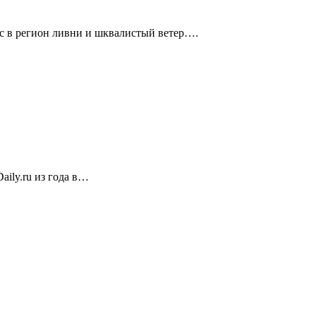
с в регион ливни и шквалистый ветер….
ily.ru из года в…