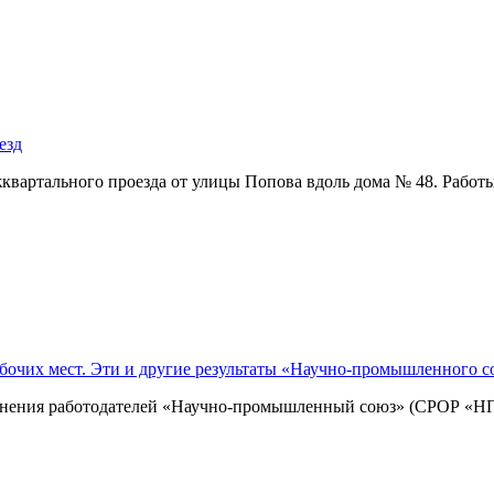
езд
квартального проезда от улицы Попова вдоль дома № 48. Раб
абочих мест. Эти и другие результаты «Научно-промышленного с
инения работодателей «Научно-промышленный союз» (СРОР «НП