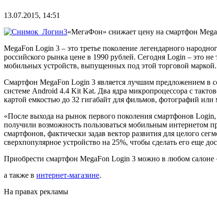
13.07.2015, 14:51
«МегаФон» снижает цену на смартфон MegaFo
MegaFon
Login
3 – это третье поколение легендарного народн
российского рынка цене в 1990 рублей. Сегодня
Login
– это не
мобильных устройств, выпущенных под этой торговой маркой.
Смартфон
MegaFon
Login
3 является лучшим предложением в с
системе
Android
4.4
Kit
Kat
. Два ядра микропроцессора с такто
картой емкостью до 32 гигабайт для фильмов, фотографий или
«После выхода на рынок первого поколения смартфонов
Login
получили возможность пользоваться мобильным интернетом п
смартфонов, фактически задав вектор развития для целого сег
сверхпопулярное устройство на 25%, чтобы сделать его еще д
Приобрести смартфон
MegaFon
Login
3 можно в любом салоне
а также в
интернет-магазин
е
.
На правах рекламы