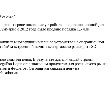
0 рублей*.
оявилось первое поколение устройства по революционной для
Суммарно с 2012 года было продано порядка 1,5 млн
 получает многофункциональ
ное устройство на операционной
 гигабайта встроенной памяти всегда можно расширить
SD
-
ьно снизили цены. В результате жители нашей страны
egaFon
Login
стал знаковым продуктом для российского рынка
шетов и фаблетов. Сегодня мы снижаем цену на
«МегаФона».