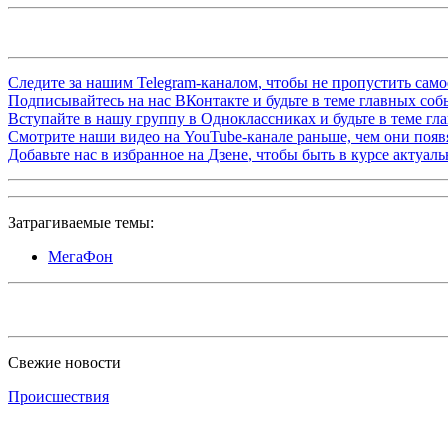
Следите за нашим
Telegram-каналом
, чтобы не пропустить сам
Подписывайтесь на нас
ВКонтакте
и будьте в теме главных со
Вступайте в нашу группу в
Одноклассниках
и будьте в теме г
Смотрите наши видео на
YouTube-канале
раньше, чем они появя
Добавьте нас в избранное на
Дзене
, чтобы быть в курсе актуал
Затрагиваемые темы:
МегаФон
Свежие новости
Происшествия