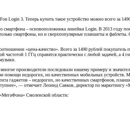
n Login 3. Теперь купить такое устройство можно всего за 149
ого смартфона – основоположника линейки
Login
. В 2013 году п
 только смартфоны, но и сверхпопулярные планшеты и фаблеты. 
оотношении «цена-качество». Всего за 1490 рублей покупатель
вой частотой 1 ГГц справятся практически с любой задачей, а 4
 музыки.
, многие производители последовали нашему примеру и значител
ри помощи недорогих, но качественных мобильных устройств.
M
мента гаджетов – недорогих, но качественных смартфонов, план
оступнее», — отмечает Леонид Савков, директор по маркетингу 
 «МегаФона» Смоленской области: