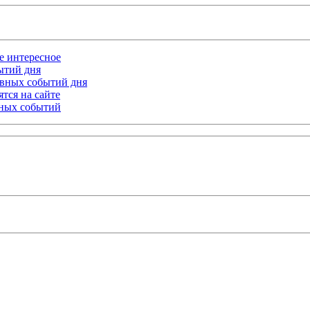
ое интересное
бытий дня
лавных событий дня
тся на сайте
ьных событий