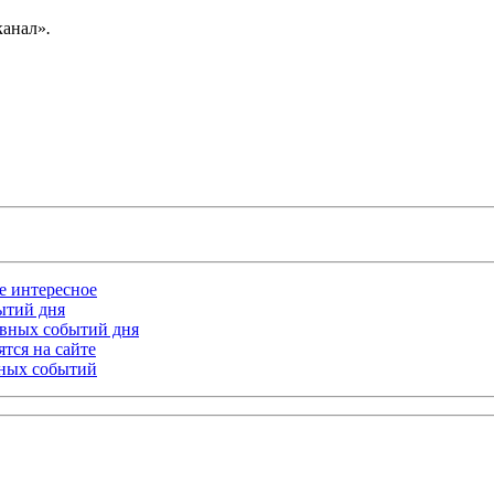
канал»
.
ое интересное
бытий дня
лавных событий дня
тся на сайте
ьных событий