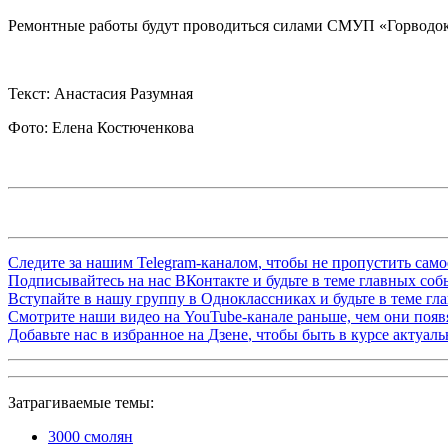
Ремонтные работы будут проводиться силами СМУП «Горводо
Текст: Анастасия Разумная
Фото: Елена Костюченкова
Следите за нашим
Telegram-каналом
, чтобы не пропустить сам
Подписывайтесь на нас
ВКонтакте
и будьте в теме главных со
Вступайте в нашу группу в
Одноклассниках
и будьте в теме г
Смотрите наши видео на
YouTube-канале
раньше, чем они появя
Добавьте нас в избранное на
Дзене
, чтобы быть в курсе актуал
Затрагиваемые темы:
3000 смолян