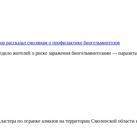
дзор рассказал смолянам о профилактике биогельминтозов
едило жителей о риске заражения биогельминтозами — паразита
ластера по огранке алмазов на территории Смоленской области