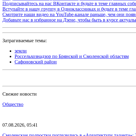
Подписывайтесь на нас
ВКонтакте
и будьте в теме главных со
Вступайте в нашу группу в
Одноклассниках
и будьте в теме г
Смотрите наши видео на
YouTube-канале
раньше, чем они появя
Добавьте нас в избранное на
Дзене
, чтобы быть в курсе актуал
Затрагиваемые темы:
земли
Россельхознадзор по Брянской и Смоленской областям
Сафоновский район
Свежие новости
Общество
07.08.2026, 05:41
Смоленские подростки погрузились в «Архитектуру таланта»: 