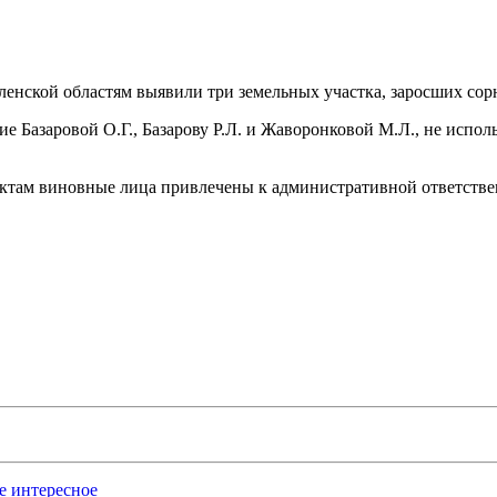
енской областям выявили три земельных участка, заросших сор
 Базаровой О.Г., Базарову Р.Л. и Жаворонковой М.Л., не исполь
фактам виновные лица привлечены к административной ответств
ое интересное