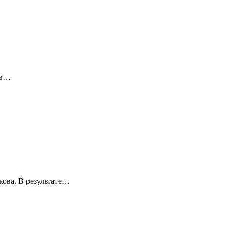
 в…
кова. В результате…