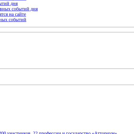
бытий дня
лавных событий дня
тся на сайте
ьных событий
200 участников, 22 профессии и государство «Атториум»