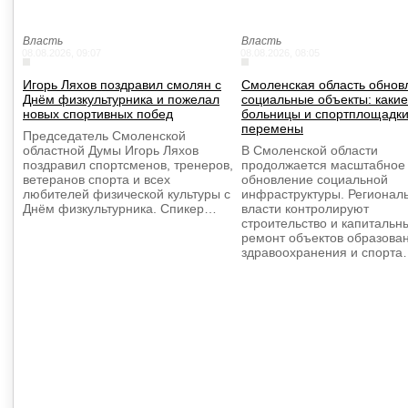
Власть
Власть
08.08.2026, 09:07
08.08.2026, 08:05
Игорь Ляхов поздравил смолян с
Смоленская область обнов
Днём физкультурника и пожелал
социальные объекты: какие
новых спортивных побед
больницы и спортплощадки
перемены
Председатель Смоленской
областной Думы Игорь Ляхов
В Смоленской области
поздравил спортсменов, тренеров,
продолжается масштабное
ветеранов спорта и всех
обновление социальной
любителей физической культуры с
инфраструктуры. Регионал
Днём физкультурника. Спикер…
власти контролируют
строительство и капитальн
ремонт объектов образова
здравоохранения и спорта