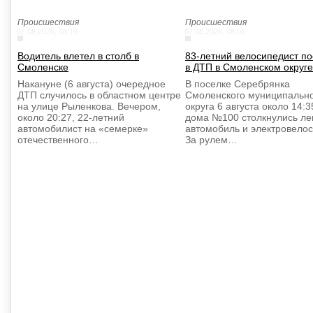
Происшествия
Происшествия
07.08.2026, 08:19
07.08.2026, 08:06
Водитель влетел в столб в
83-летний велосипедист п
Смоленске
в ДТП в Смоленском округе
Накануне (6 августа) очередное
В поселке Серебрянка
ДТП случилось в областном центре
Смоленского муниципальн
на улице Рыленкова. Вечером,
округа 6 августа около 14:3
около 20:27, 22-летний
дома №100 столкнулись ле
автомобилист на «семерке»
автомобиль и электровелос
отечественного…
За рулем…