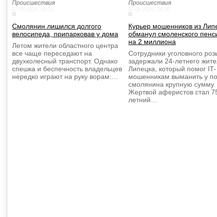
Происшествия
Происшествия
07.08.2026, 06:32
07.08.2026, 06:20
Смолянин лишился долгого
Курьер мошенников из Лип
велосипеда, припарковав у дома
обманул смоленского пенс
на 2 миллиона
Летом жители областного центра
все чаще переседают на
Сотрудники уголовного роз
двухколесный транспорт. Однако
задержали 24-летнего жит
спешка и беспечность владельцев
Липецка, который помог IT-
нередко играют на руку ворам:…
мошенникам выманить у п
смолянина крупную сумму.
Жертвой аферистов стал 7
летний…