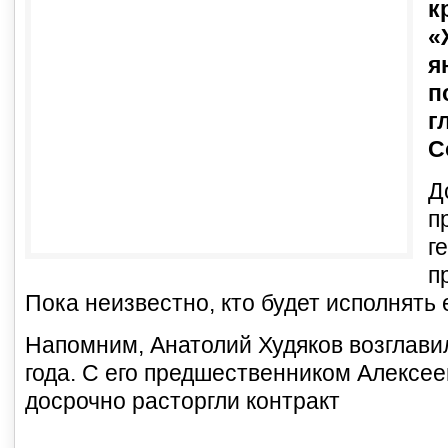
к
«
я
п
г
С
Д
п
г
п
Пока неизвестно, кто будет исполнять 
Напомним, Анатолий Худяков возглав
года. С его предшественником Алексе
досрочно расторгли контракт