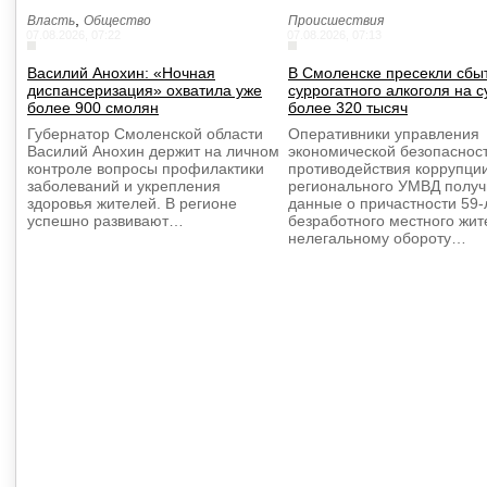
,
Власть
Общество
Происшествия
07.08.2026, 07:22
07.08.2026, 07:13
Василий Анохин: «Ночная
В Смоленске пресекли сбы
диспансеризация» охватила уже
суррогатного алкоголя на 
более 900 смолян
более 320 тысяч
Губернатор Смоленской области
Оперативники управления
Василий Анохин держит на личном
экономической безопаснос
контроле вопросы профилактики
противодействия коррупци
заболеваний и укрепления
регионального УМВД полу
здоровья жителей. В регионе
данные о причастности 59-
успешно развивают…
безработного местного жит
нелегальному обороту…