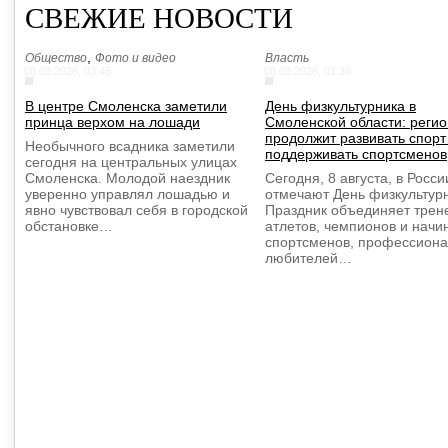
СВЕЖИЕ НОВОСТИ
,
Общество
Фото и видео
Власть
08.08.2026, 03:45
08.08.2026, 01:36
В центре Смоленска заметили
День физкультурника в
принца верхом на лошади
Смоленской области: регио
продолжит развивать спорт
Необычного всадника заметили
поддерживать спортсменов
сегодня на центральных улицах
Смоленска. Молодой наездник
Сегодня, 8 августа, в Росси
уверенно управлял лошадью и
отмечают День физкультурн
явно чувствовал себя в городской
Праздник объединяет трен
обстановке…
атлетов, чемпионов и нач
спортсменов, профессиона
любителей…