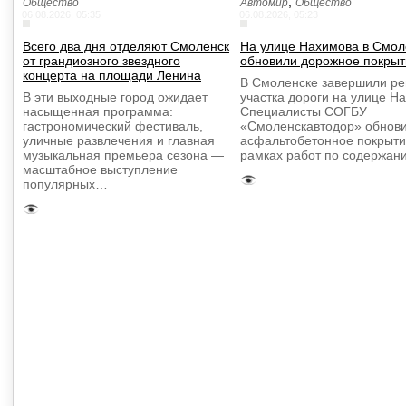
,
Общество
Автомир
Общество
06.08.2026, 05:35
06.08.2026, 05:23
Всего два дня отделяют Смоленск
На улице Нахимова в Смол
от грандиозного звездного
обновили дорожное покрыт
концерта на площади Ленина
В Смоленске завершили р
В эти выходные город ожидает
участка дороги на улице Н
насыщенная программа:
Специалисты СОГБУ
гастрономический фестиваль,
«Смоленскавтодор» обнов
уличные развлечения и главная
асфальтобетонное покрыти
музыкальная премьера сезона —
рамках работ по содержа
масштабное выступление
популярных…