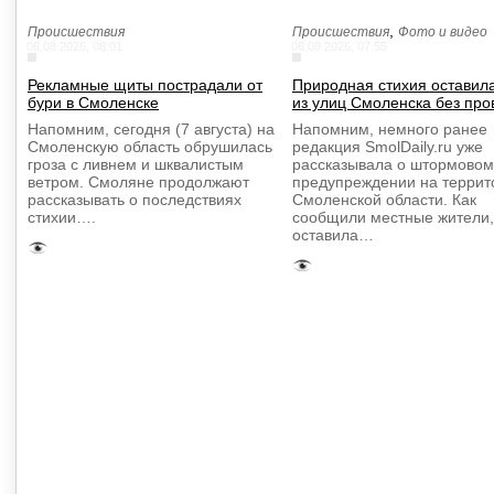
,
Происшествия
Происшествия
Фото и видео
06.08.2026, 08:01
06.08.2026, 07:55
Рекламные щиты пострадали от
Природная стихия оставил
бури в Смоленске
из улиц Смоленска без про
Напомним, сегодня (7 августа) на
Напомним, немного ранее
Смоленскую область обрушилась
редакция SmolDaily.ru уже
гроза с ливнем и шквалистым
рассказывала о штормовом
ветром. Смоляне продолжают
предупреждении на террит
рассказывать о последствиях
Смоленской области. Как
стихии….
сообщили местные жители,
оставила…