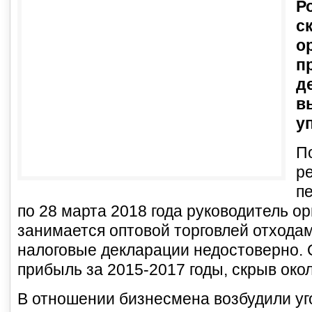
Р
с
о
п
д
в
у
П
р
пе
по 28 марта 2018 года руководитель ор
занимается оптовой торговлей отхода
налоговые декларации недостоверно. 
прибыль за 2015-2017 годы, скрыв око
В отношении бизнесмена возбудили уго