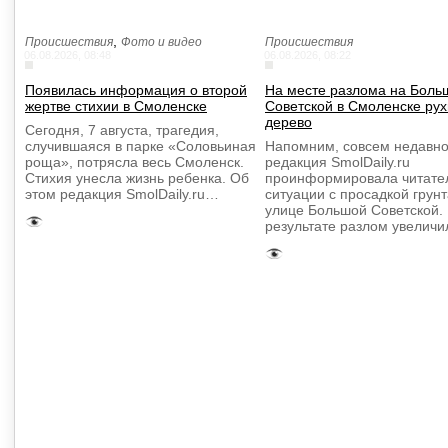
,
Происшествия
Фото и видео
Происшествия
06.08.2026, 08:48
06.08.2026, 08:22
Появилась информация о второй
На месте разлома на Боль
жертве стихии в Смоленске
Советской в Смоленске ру
дерево
Сегодня, 7 августа, трагедия,
случившаяся в парке «Соловьиная
Напомним, совсем недавно
роща», потрясла весь Смоленск.
редакция SmolDaily.ru
Стихия унесла жизнь ребенка. Об
проинформировала читате
этом редакция SmolDaily.ru…
ситуации с просадкой грунт
улице Большой Советской.
результате разлом увелич