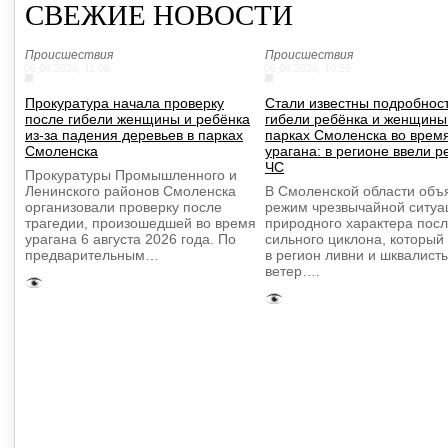
СВЕЖИЕ НОВОСТИ
Происшествия
Происшествия
06.08.2026, 11:08
06.08.2026, 10:59
Прокуратура начала проверку
Стали известны подробнос
после гибели женщины и ребёнка
гибели ребёнка и женщины
из-за падения деревьев в парках
парках Смоленска во врем
Смоленска
урагана: в регионе ввели 
ЧС
Прокуратуры Промышленного и
Ленинского районов Смоленска
В Смоленской области объ
организовали проверку после
режим чрезвычайной ситуа
трагедии, произошедшей во время
природного характера пос
урагана 6 августа 2026 года. По
сильного циклона, который
предварительным…
в регион ливни и шквалист
ветер….