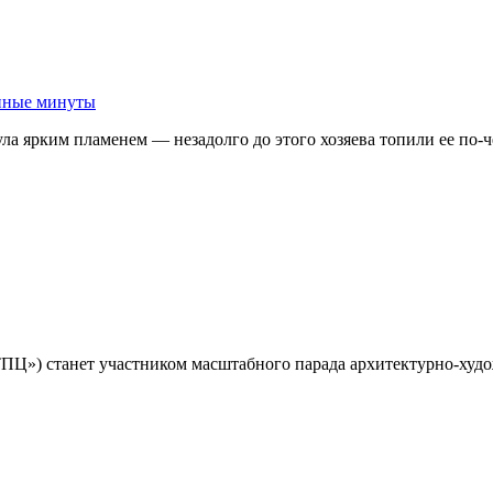
анные минуты
ула ярким пламенем — незадолго до этого хозяева топили ее по
ТПЦ») станет участником масштабного парада архитектурно-ху