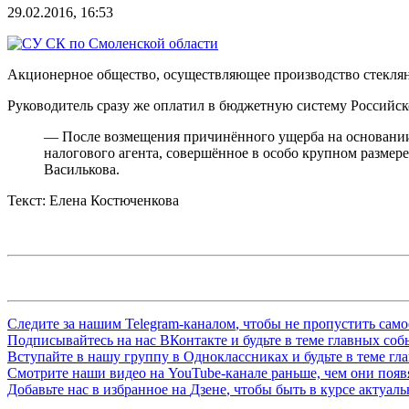
29.02.2016, 16:53
Акционерное общество, осуществляющее производство стеклянны
Руководитель сразу же оплатил в бюджетную систему Российс
— После возмещения причинённого ущерба на основании 
налогового агента, совершённое в особо крупном разме
Василькова.
Текст: Елена Костюченкова
Следите за нашим
Telegram-каналом
, чтобы не пропустить сам
Подписывайтесь на нас
ВКонтакте
и будьте в теме главных со
Вступайте в нашу группу в
Одноклассниках
и будьте в теме г
Смотрите наши видео на
YouTube-канале
раньше, чем они появя
Добавьте нас в избранное на
Дзене
, чтобы быть в курсе актуал