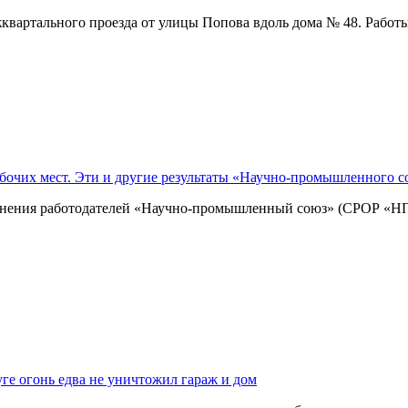
квартального проезда от улицы Попова вдоль дома № 48. Раб
абочих мест. Эти и другие результаты «Научно-промышленного с
инения работодателей «Научно-промышленный союз» (СРОР «НП
ге огонь едва не уничтожил гараж и дом