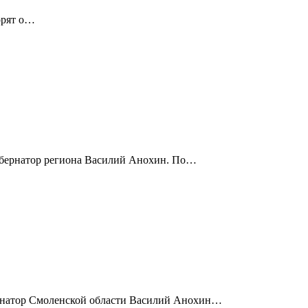
орят о…
губернатор региона Василий Анохин. По…
бернатор Смоленской области Василий Анохин…