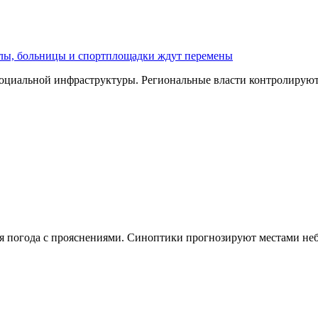
олы, больницы и спортплощадки ждут перемены
оциальной инфраструктуры. Региональные власти контролируют 
чная погода с прояснениями. Синоптики прогнозируют местами н