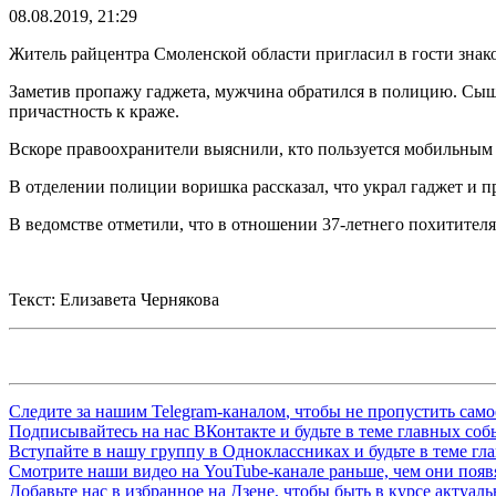
08.08.2019, 21:29
Житель райцентра Смоленской области пригласил в гости знак
Заметив пропажу гаджета, мужчина обратился в полицию. Сыщи
причастность к краже.
Вскоре правоохранители выяснили, кто пользуется мобильным
В отделении полиции воришка рассказал, что украл гаджет и пр
В ведомстве отметили, что в отношении 37-летнего похитителя
Текст: Елизавета Чернякова
Следите за нашим
Telegram-каналом
, чтобы не пропустить сам
Подписывайтесь на нас
ВКонтакте
и будьте в теме главных со
Вступайте в нашу группу в
Одноклассниках
и будьте в теме г
Смотрите наши видео на
YouTube-канале
раньше, чем они появя
Добавьте нас в избранное на
Дзене
, чтобы быть в курсе актуал