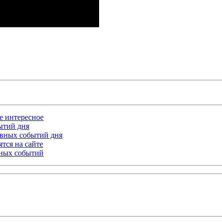
ое интересное
бытий дня
лавных событий дня
тся на сайте
ьных событий