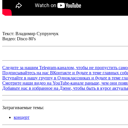
Текст: Владимир Супрунчук
Видео: Disco 80's
Следите за нашим
Telegram-каналом
, чтобы не пропустить сам
Подписывайтесь на нас
ВКонтакте
и будьте в теме главных со
Вступайте в нашу группу в
Одноклассниках
и будьте в теме г
Смотрите наши видео на
YouTube-канале
раньше, чем они появя
Добавьте нас в избранное на
Дзене
, чтобы быть в курсе актуал
Затрагиваемые темы:
концерт