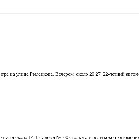
нтре на улице Рыленкова. Вечером, около 20:27, 22-летний авт
е
вгуста около 14:35 у дома №100 столкнулись легковой автомоби