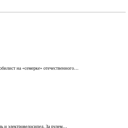
омобилист на «семерке» отечественного…
ль и электровелосипед. За рулем…