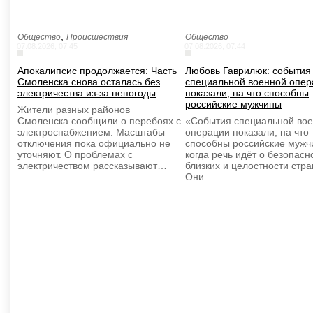
,
Общество
Происшествия
Общество
07.08.2026, 07:45
07.08.2026, 07:44
Апокалипсис продолжается: Часть
Любовь Гаврилюк: события
Смоленска снова осталась без
специальной военной опер
электричества из-за непогоды
показали, на что способны
российские мужчины
Жители разных районов
Смоленска сообщили о перебоях с
«События специальной во
электроснабжением. Масштабы
операции показали, на что
отключения пока официально не
способны российские мужч
уточняют. О проблемах с
когда речь идёт о безопасн
электричеством рассказывают…
близких и целостности стра
Они…