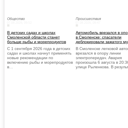
Общество
Происшествия
07.08.2026, 09:52
07.08.2026, 09:47
В детских садах и школах
Автомобиль врезался в оп
Смоленской области станет
в Смоленске: спасатели
больше рыбы и морепродуктов
деблокировали зажатого м
С 1 сентября 2026 года в детских
В Смоленске легковой авт
садах и школах начнут применять
врезался в опору линии
новые рекомендации по
электропередач. Авария
включению рыбы и морепродуктов
произошла 6 августа в 20:3
в…
улице Рыленкова. В резул