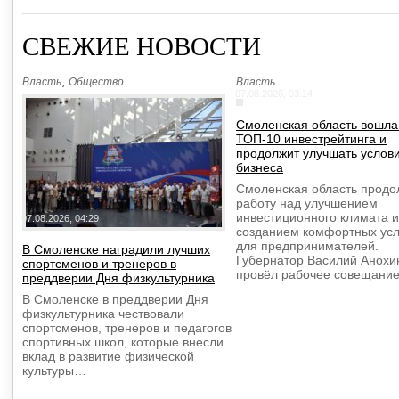
СВЕЖИЕ НОВОСТИ
,
Власть
Общество
Власть
07.08.2026, 03:14
Смоленская область вошла
ТОП-10 инвестрейтинга и
продолжит улучшать услов
бизнеса
Смоленская область продо
работу над улучшением
инвестиционного климата и
07.08.2026, 04:29
созданием комфортных ус
для предпринимателей.
В Смоленске наградили лучших
Губернатор Василий Анохи
спортсменов и тренеров в
провёл рабочее совещани
преддверии Дня физкультурника
В Смоленске в преддверии Дня
физкультурника чествовали
спортсменов, тренеров и педагогов
спортивных школ, которые внесли
вклад в развитие физической
культуры…