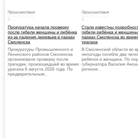
Происшествия
Происшествия
06.08.2026, 11:08
06.08.2026, 10:59
Прокуратура начала проверку
Стали известны подробнос
после гибели женщины и ребёнка
гибели ребёнка и женщины
из-за падения деревьев в парках
парках Смоленска во врем
Смоленска
урагана
Прокуратуры Промышленного и
В Смоленской области во 
Ленинского районов Смоленска
непогоды погибли два чел
организовали проверку после
ребёнок и женщина. По по
трагедии, произошедшей во время
губернатора Василия Анох
урагана 6 августа 2026 года. По
регионе…
предварительным…