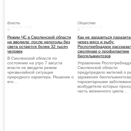
Власть
Общество
07.08.2026, 12:06
07.08.2026, 11:29
Режим ЧС в Смоленской области
Как не заразиться паразит
не вводили: после непогоды без
через мясо и рыбу:
света остаются более 32 тысяч
Роспотребнадзор рассказа
человек
смолянам о профилактике
биогельминтозов
В Смоленской области по
состоянию на утро 7 августа
Управление Роспотребнадз
власти не вводили режим
Смоленской области
чрезвычайной ситуации
предупредило жителей о р
природного характера. Решение о
заражения биогельминтоз
его…
паразитарными заболеван
возбудители которых прохо
часть жизненного цикла…