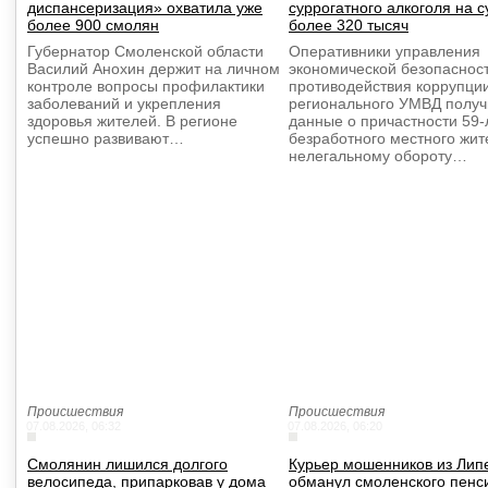
диспансеризация» охватила уже
суррогатного алкоголя на 
более 900 смолян
более 320 тысяч
Губернатор Смоленской области
Оперативники управления
Василий Анохин держит на личном
экономической безопаснос
контроле вопросы профилактики
противодействия коррупци
заболеваний и укрепления
регионального УМВД полу
здоровья жителей. В регионе
данные о причастности 59-
успешно развивают…
безработного местного жит
нелегальному обороту…
Происшествия
Происшествия
07.08.2026, 06:32
07.08.2026, 06:20
Смолянин лишился долгого
Курьер мошенников из Лип
велосипеда, припарковав у дома
обманул смоленского пенс