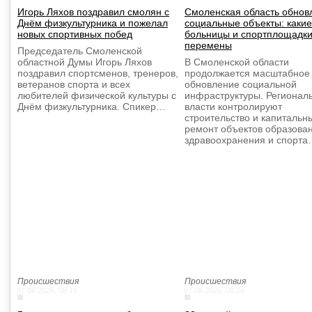
Игорь Ляхов поздравил смолян с
Смоленская область обнов
Днём физкультурника и пожелал
социальные объекты: какие
новых спортивных побед
больницы и спортплощадки
перемены
Председатель Смоленской
областной Думы Игорь Ляхов
В Смоленской области
поздравил спортсменов, тренеров,
продолжается масштабное
ветеранов спорта и всех
обновление социальной
любителей физической культуры с
инфраструктуры. Регионал
Днём физкультурника. Спикер…
власти контролируют
строительство и капитальн
ремонт объектов образова
здравоохранения и спорта
Происшествия
Происшествия
07.08.2026, 08:19
07.08.2026, 08:06