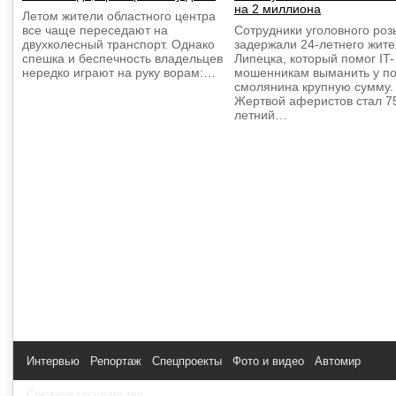
на 2 миллиона
Летом жители областного центра
все чаще переседают на
Сотрудники уголовного роз
двухколесный транспорт. Однако
задержали 24-летнего жит
спешка и беспечность владельцев
Липецка, который помог IT-
нередко играют на руку ворам:…
мошенникам выманить у п
смолянина крупную сумму.
Жертвой аферистов стал 7
летний…
Интервью
Репортаж
Спецпроекты
Фото и видео
Автомир
Союзное государство