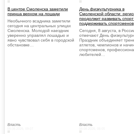
В центре Смоленска заметили
День физкультурника в
принца верхом на лошади
Смоленской области: регио
продолжит развивать спорт
Необычного всадника заметили
поддерживать спортсменов
сегодня на центральных улицах
Смоленска. Молодой наездник
Сегодня, 8 августа, в Росси
уверенно управлял лошадью и
отмечают День физкультурн
явно чувствовал себя в городской
Праздник объединяет трен
обстановке…
атлетов, чемпионов и нач
спортсменов, профессиона
любителей…
Власть
Власть
08.08.2026, 09:07
08.08.2026, 08:05