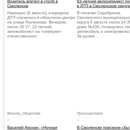
Водитель влетел в столб в
83-летний велосипедист п
Смоленске
в ДТП в Смоленском округе
Накануне (6 августа) очередное
В поселке Серебрянка
ДТП случилось в областном центре
Смоленского муниципальн
на улице Рыленкова. Вечером,
округа 6 августа около 14:3
около 20:27, 22-летний
дома №100 столкнулись ле
автомобилист на «семерке»
автомобиль и электровелос
отечественного…
За рулем…
,
Власть
Общество
Происшествия
07.08.2026, 07:22
07.08.2026, 07:13
Василий Анохин: «Ночная
В Смоленске пресекли сбы