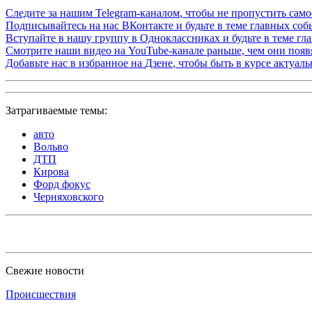
Следите за нашим
Telegram-каналом
, чтобы не пропустить сам
Подписывайтесь на нас
ВКонтакте
и будьте в теме главных со
Вступайте в нашу группу в
Одноклассниках
и будьте в теме г
Смотрите наши видео на
YouTube-канале
раньше, чем они появя
Добавьте нас в избранное на
Дзене
, чтобы быть в курсе актуал
Затрагиваемые темы:
авто
Вольво
ДТП
Кирова
Форд фокус
Черняховского
Свежие новости
Происшествия