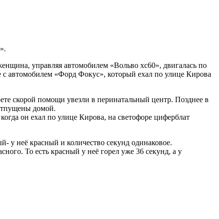
».
енщина, управляя автомобилем «Вольво хс60», двигалась по
е с автомобилем «Форд Фокус», который ехал по улице Кирова
ете скорой помощи увезли в перинатальный центр. Позднее в
отпущены домой.
когда он ехал по улице Кирова, на светофоре циферблат
ый- у неё красный и количество секунд одинаковое.
сного. То есть красный у неё горел уже 36 секунд, а у