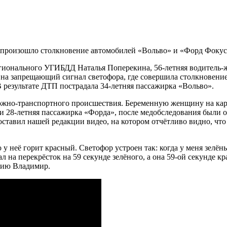
о произошло столкновение автомобилей «Вольво» и «Форд Фокус
гионального УГИБДД Наталья Поперекина, 56-летняя водитель-ж
а на запрещающий сигнал светофора, где совершила столкновени
В результате ДТП пострадала 34-летняя пассажирка «Вольво».
рожно-транспортного происшествия. Беременную женщину на кар
 28-летняя пассажирка «Форда», после медобследования были 
тавил нашей редакции видео, на котором отчётливо видно, что 
о у неё горит красный. Светофор устроен так: когда у меня зелён
л на перекрёсток на 59 секунде зелёного, а она 59-ой секунде кра
ацию Владимир.