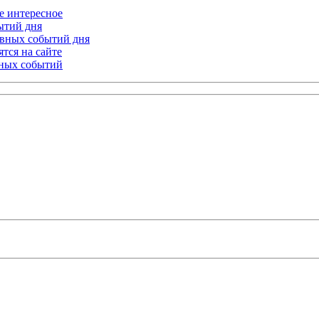
ое интересное
бытий дня
лавных событий дня
тся на сайте
ьных событий