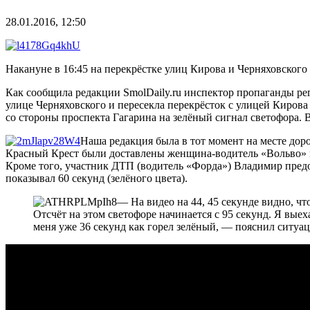
28.01.2016, 12:50
Накануне в 16:45 на перекрёстке улиц Кирова и Черняховског
Как сообщила редакции SmolDaily.ru инспектор пропаганды ре
улице Черняховского и пересекла перекрёсток с улицей Киров
со стороны проспекта Гагарина на зелёный сигнал светофора. 
Наша редакция была в тот момент на месте до
Красный Крест были доставлены женщина-водитель «Вольво» и
Кроме того, участник ДТП (водитель «Форда») Владимир предос
показывал 60 секунд (зелёного цвета).
— На видео на 44, 45 секунде видно, чт
Отсчёт на этом светофоре начинается с 95 секунд. Я выеха
меня уже 36 секунд как горел зелёный, — пояснил ситу