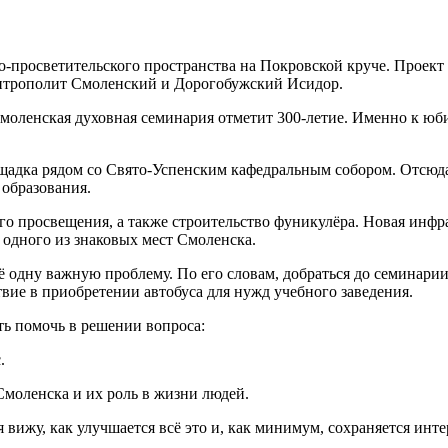
-просветительского пространства на Покровской круче. Проект 
итрополит Смоленский и Дорогобужский Исидор.
Смоленская духовная семинария отметит 300-летие. Именно к ю
щадка рядом со Свято-Успенским кафедральным собором. Отсюда
 образования.
го просвещения, а также строительство фуникулёра. Новая инфр
 одного из знаковых мест Смоленска.
 одну важную проблему. По его словам, добраться до семинарии
вие в приобретении автобуса для нужд учебного заведения.
ть помочь в решении вопроса:
.
моленска и их роль в жизни людей.
 вижу, как улучшается всё это и, как минимум, сохраняется инт