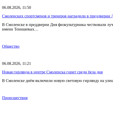
06.08.2026, 11:50
Смоленских спортсменов и тренеров наградили в преддверии 
В Смоленске в преддверии Дня физкультурника чествовали лу
имени Тенишевых…
Общество
06.08.2026, 11:21
Новая гирлянда в центре Смоленска горит среди бела дня
В Смоленске днём включили новую световую гирлянду на улиц
Происшествия