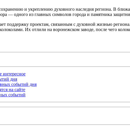
 сохранению и укреплению духовного наследия региона. В ближ
ора — одного из главных символов города и памятника защитн
ает поддержку проектам, связанным с духовной жизнью региона. 
колоколами. Их отлили на воронежском заводе, после чего кол
ое интересное
бытий дня
лавных событий дня
тся на сайте
ьных событий