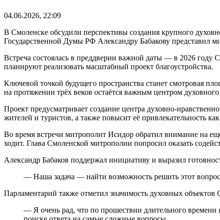
04.06.2026, 22:09
В Смоленске обсудили перспективы создания крупного духовно
Государственной Думы РФ Александру Бабакову представил м
Встреча состоялась в преддверии важной даты — в 2026 году 
планируют реализовать масштабный проект благоустройства.
Ключевой точкой будущего пространства станет смотровая пло
на протяжении трёх веков остаётся важным центром духовного
Проект предусматривает создание центра духовно-нравственно
жителей и туристов, а также повысит её привлекательность как
Во время встречи митрополит Исидор обратил внимание на ещё
ходит. Глава Смоленской митрополии попросил оказать содейст
Александр Бабаков поддержал инициативу и выразил готовнос
— Наша задача — найти возможность решить этот вопрос
Парламентарий также отметил значимость духовных объектов С
— Я очень рад, что по прошествии длительного времени я
поиске ответа на самые сложные вопросы.