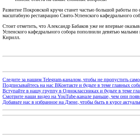
Развитие Покровской кручи станет частью большой работы по
масштабную реставрацию Свято-Успенского кафедрального соб
Стоит отметить, что Александр Бабаков уже не впервые оказыв
Успенского кафедрального собора пополнили девятью малыми 
Кирилл.
Следите за нашим
Telegram-каналом
, чтобы не пропустить сам
Подписывайтесь на нас
ВКонтакте
и будьте в теме главных со
Вступайте в нашу группу в
Одноклассниках
и будьте в теме г
Смотрите наши видео на
YouTube-канале
раньше, чем они появя
Добавьте нас в избранное на
Дзене
, чтобы быть в курсе актуал