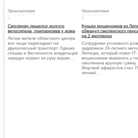
Происшествия
Происшествия
07.08.2026, 06:32
07.08.2026, 06:20
Смолянин лишился долгого
Курьер мошенников из Лип
велосипеда, припарковав у дома
обманул смоленского пенс
на 2 миллиона
Летом жители областного центра
все чаще переседают на
Сотрудники уголовного роз
двухколесный транспорт. Однако
задержали 24-летнего жит
спешка и беспечность владельцев
Липецка, который помог IT-
нередко играют на руку ворам:…
мошенникам выманить у п
смолянина крупную сумму.
Жертвой аферистов стал 7
летний…