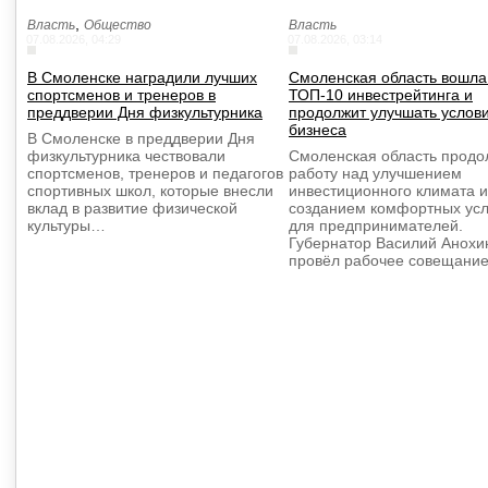
,
Власть
Общество
Власть
07.08.2026, 04:29
07.08.2026, 03:14
В Смоленске наградили лучших
Смоленская область вошла
спортсменов и тренеров в
ТОП-10 инвестрейтинга и
преддверии Дня физкультурника
продолжит улучшать услов
бизнеса
В Смоленске в преддверии Дня
физкультурника чествовали
Смоленская область продо
спортсменов, тренеров и педагогов
работу над улучшением
спортивных школ, которые внесли
инвестиционного климата и
вклад в развитие физической
созданием комфортных ус
культуры…
для предпринимателей.
Губернатор Василий Анохи
провёл рабочее совещани