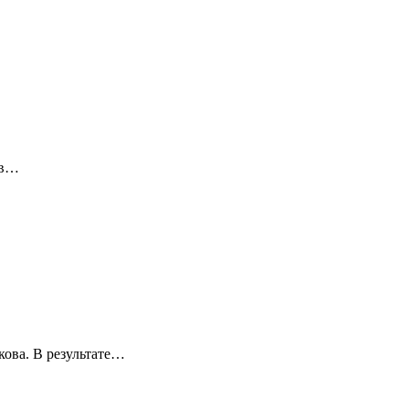
 в…
кова. В результате…