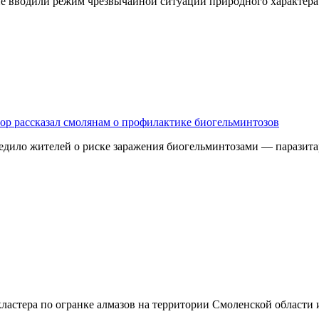
 не вводили режим чрезвычайной ситуации природного характер
дзор рассказал смолянам о профилактике биогельминтозов
едило жителей о риске заражения биогельминтозами — паразита
ластера по огранке алмазов на территории Смоленской области