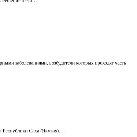
а. Решение о его…
рными заболеваниями, возбудители которых проходят часть
 и Республики Саха (Якутия)….