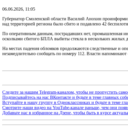
06.06.2026, 11:05
Губернатор Смоленской области Василий Анохин проинформир
над территорией региона было сбито и подавлено 42 беспилот
По оперативным данным, пострадавших нет, промышленная ин
осколками сбитого БПЛА выбиты стекла в нескольких жилых до
На местах падения обломков продолжаются следственные и оп
незамедлительно сообщать по номеру 112. Власти напоминают о
Следите за нашим
Telegram-каналом
, чтобы не пропустить сам
Подписывайтесь на нас
ВКонтакте
и будьте в теме главных со
Вступайте в нашу группу в
Одноклассниках
и будьте в теме г
Смотрите наши видео на
YouTube-канале
раньше, чем они появя
Добавьте нас в избранное на
Дзене
, чтобы быть в курсе актуал