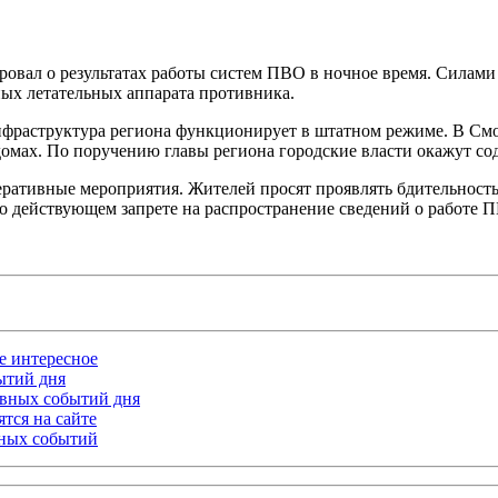
овал о результатах работы систем ПВО в ночное время. Силам
ных летательных аппарата противника.
фраструктура региона функционирует в штатном режиме. В Смо
мах. По поручению главы региона городские власти окажут сод
еративные мероприятия. Жителей просят проявлять бдительност
 действующем запрете на распространение сведений о работе ПВ
ое интересное
бытий дня
лавных событий дня
тся на сайте
ьных событий