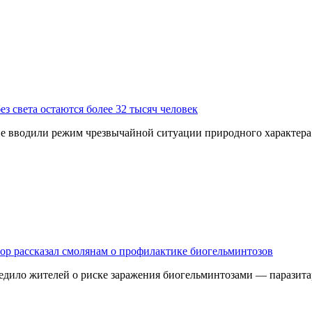
з света остаются более 32 тысяч человек
 не вводили режим чрезвычайной ситуации природного характер
дзор рассказал смолянам о профилактике биогельминтозов
едило жителей о риске заражения биогельминтозами — паразита