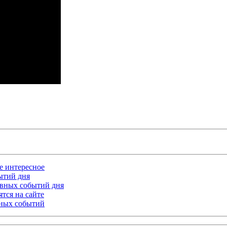
ое интересное
бытий дня
лавных событий дня
тся на сайте
ьных событий