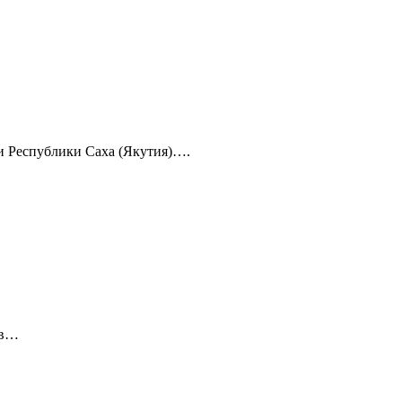
 и Республики Саха (Якутия)….
 в…