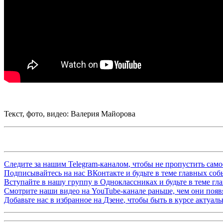
Текст, фото, видео: Валерия Майорова
Следите за нашим
Telegram-каналом
, чтобы не пропустить сам
Подписывайтесь на нас
ВКонтакте
и будьте в теме главных со
Вступайте в нашу группу в
Одноклассниках
и будьте в теме г
Смотрите наши видео на
YouTube-канале
раньше, чем они появя
Добавьте нас в избранное на
Дзене
, чтобы быть в курсе актуал