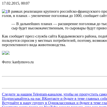
17.02.2015, 00:07
В рамках реализации крупного российско-французского про
голов, в планах – увеличение поголовья до 1000, сообщает сай
— В дальнейших планах — расширение поголовья до тысячи
сыр будет высококачественным, то сыровары будут прив
Как сообщает пресс-служба сайта Кардымовского района, подо
пользуется спросом у местных потребителей, поэтому, возмож
перспективного вида животноводства.
Фото: kardymovo.ru
Следите за нашим
Telegram-каналом
, чтобы не пропустить сам
Подписывайтесь на нас
ВКонтакте
и будьте в теме главных со
Вступайте в нашу группу в
Одноклассниках
и будьте в теме г