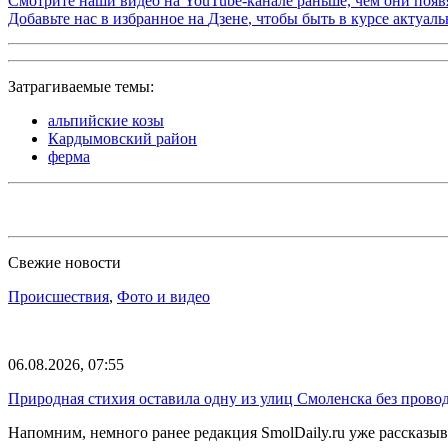
Смотрите наши видео на
YouTube-канале
раньше, чем они появя
Добавьте нас в избранное на
Дзене
, чтобы быть в курсе актуал
Затрагиваемые темы:
альпийские козы
Кардымовский район
ферма
Свежие новости
Происшествия
,
Фото и видео
06.08.2026, 07:55
Природная стихия оставила одну из улиц Смоленска без прово
Напомним, немного ранее редакция SmolDaily.ru уже рассказ