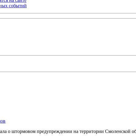
тся на сайте
ьных событий
дов
ывала о штормовом предупреждении на территории Смоленской о