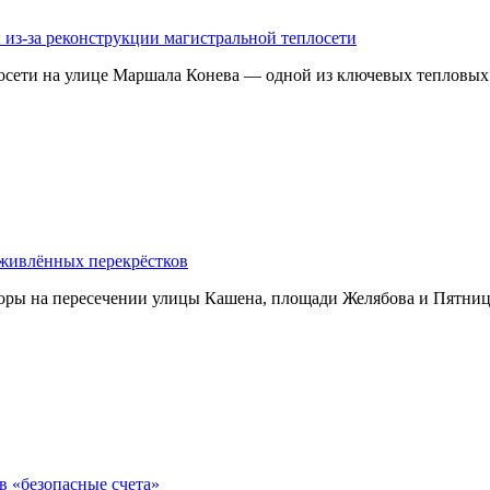
 из-за реконструкции магистральной теплосети
осети на улице Маршала Конева — одной из ключевых тепловых
оживлённых перекрёстков
тофоры на пересечении улицы Кашена, площади Желябова и Пятн
в «безопасные счета»