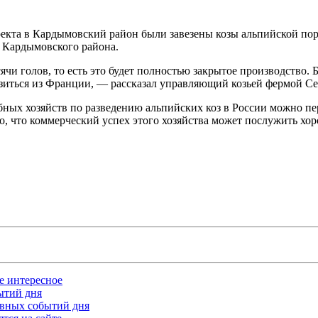
екта в Кардымовский район были завезены козы альпийской пор
т Кардымовского района.
 голов, то есть это будет полностью закрытое производство. Б
озиться из Франции, — рассказал управляющий козьей фермой С
бных хозяйств по разведению альпийских коз в России можно пе
но, что коммерческий успех этого хозяйства может послужить х
ое интересное
бытий дня
лавных событий дня