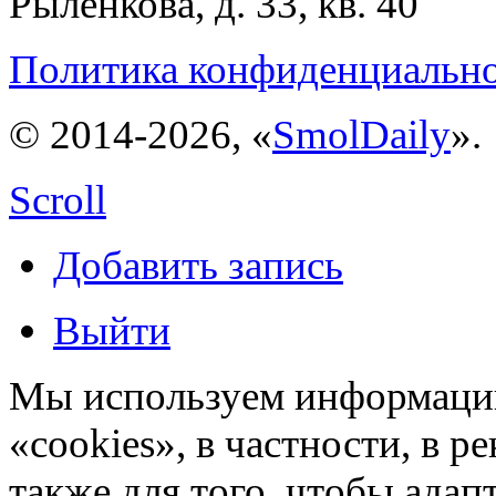
Рыленкова, д. 33, кв. 40
Политика конфиденциальн
© 2014-2026, «
SmolDaily
».
Scroll
Добавить запись
Выйти
Мы используем информацию
«cookies», в частности, в р
также для того, чтобы ада