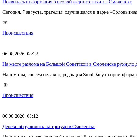
Появилась информация о второй жертве стихии в Смоленске
Сегодня, 7 августа, трагедия, случившаяся в парке «Соловьина
Происшествия
06.08.2026, 08:22
На месте разлома на Большой Советской в Смоленске рухнуло 
Напомним, совсем недавно, редакция SmolDaily.ru проинформир
Происшествия
06.08.2026, 08:12
Дерево обрушилось на тротуар в Смоленске
Напомним, что сегодня на Смоленск обрушилась непогода. Лив