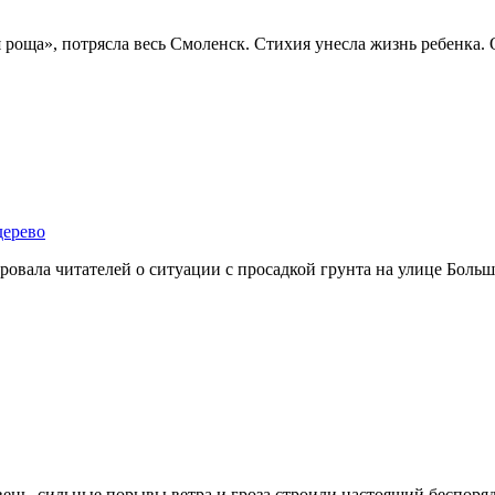
я роща», потрясла весь Смоленск. Стихия унесла жизнь ребенка.
дерево
овала читателей о ситуации с просадкой грунта на улице Больш
ень, сильные порывы ветра и гроза строили настоящий беспоряд