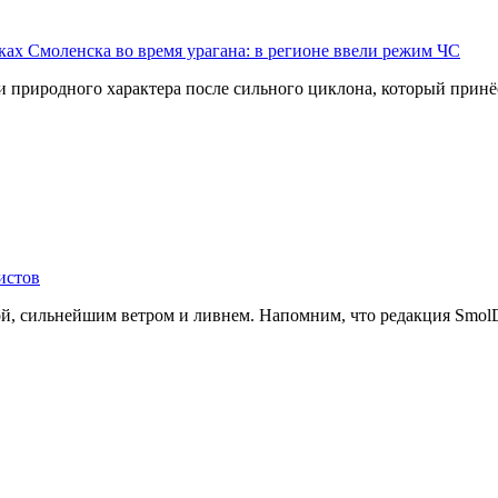
ах Смоленска во время урагана: в регионе ввели режим ЧС
 природного характера после сильного циклона, который принё
истов
й, сильнейшим ветром и ливнем. Напомним, что редакция SmolDa