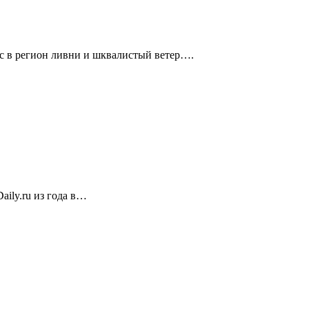
с в регион ливни и шквалистый ветер….
ily.ru из года в…