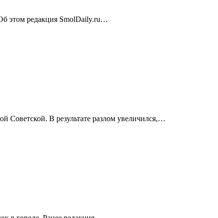
 Об этом редакция SmolDaily.ru…
ой Советской. В результате разлом увеличился,…
ок в городе. Ранее редакция…