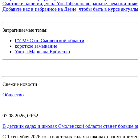
Смотрите наши видео на
YouTube-канале
раньше, чем они появя
Добавьте нас в избранное на
Дзене
, чтобы быть в курсе актуал
Затрагиваемые темы:
ГУ МЧС по Смоленской области
короткое замыкание
Улица Маршала Ерёменко
Свежие новости
Общество
07.08.2026, 09:52
В детских садах и школах Смоленской области станет больше 
С 1 сентября 2026 года в детских садах и школах начнут при