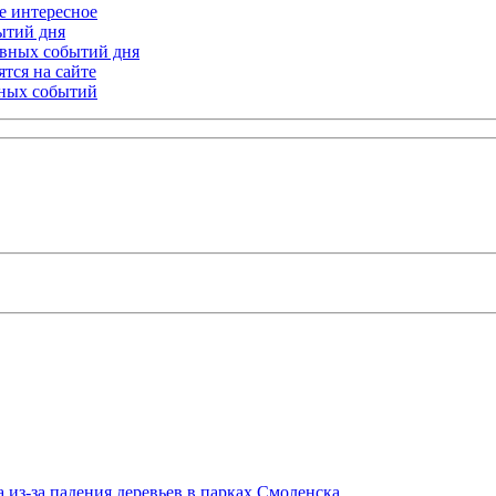
ое интересное
бытий дня
лавных событий дня
тся на сайте
ьных событий
 из-за падения деревьев в парках Смоленска