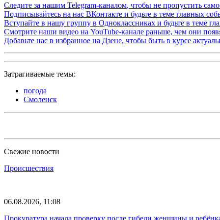
Следите за нашим
Telegram-каналом
, чтобы не пропустить сам
Подписывайтесь на нас
ВКонтакте
и будьте в теме главных со
Вступайте в нашу группу в
Одноклассниках
и будьте в теме г
Смотрите наши видео на
YouTube-канале
раньше, чем они появя
Добавьте нас в избранное на
Дзене
, чтобы быть в курсе актуал
Затрагиваемые темы:
погода
Смоленск
Свежие новости
Происшествия
06.08.2026, 11:08
Прокуратура начала проверку после гибели женщины и ребёнка