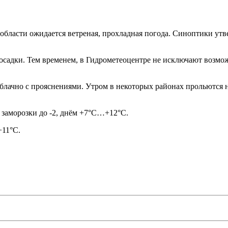
бласти ожидается ветреная, прохладная погода. Синоптики утв
 осадки. Тем временем, в Гидрометеоцентре не исключают возмо
 облачно с прояснениями. Утром в некоторых районах прольются 
 заморозки до -2, днём +7°C…+12°C.
+11°C.