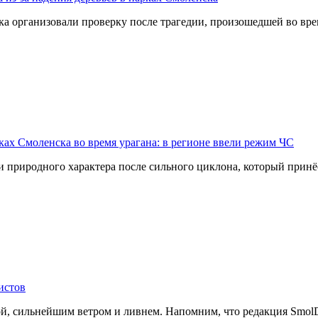
организовали проверку после трагедии, произошедшей во врем
ах Смоленска во время урагана: в регионе ввели режим ЧС
 природного характера после сильного циклона, который принё
истов
й, сильнейшим ветром и ливнем. Напомним, что редакция SmolDa