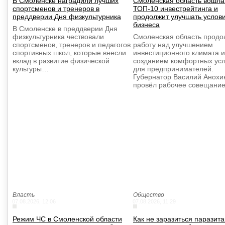
В Смоленске наградили лучших
Смоленская область вошла
спортсменов и тренеров в
ТОП-10 инвестрейтинга и
преддверии Дня физкультурника
продолжит улучшать услов
бизнеса
В Смоленске в преддверии Дня
физкультурника чествовали
Смоленская область продо
спортсменов, тренеров и педагогов
работу над улучшением
спортивных школ, которые внесли
инвестиционного климата и
вклад в развитие физической
созданием комфортных ус
культуры…
для предпринимателей.
Губернатор Василий Анохи
провёл рабочее совещани
Власть
Общество
07.08.2026, 12:06
07.08.2026, 11:29
Режим ЧС в Смоленской области
Как не заразиться паразит