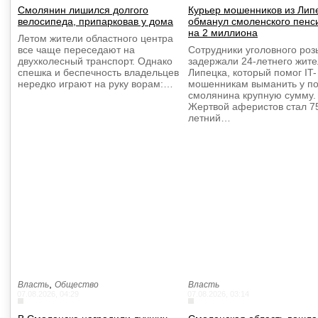
Смолянин лишился долгого
Курьер мошенников из Лип
велосипеда, припарковав у дома
обманул смоленского пенс
на 2 миллиона
Летом жители областного центра
все чаще переседают на
Сотрудники уголовного роз
двухколесный транспорт. Однако
задержали 24-летнего жит
спешка и беспечность владельцев
Липецка, который помог IT-
нередко играют на руку ворам:…
мошенникам выманить у п
смолянина крупную сумму.
Жертвой аферистов стал 7
летний…
,
Власть
Общество
Власть
07.08.2026, 04:29
07.08.2026, 03:14