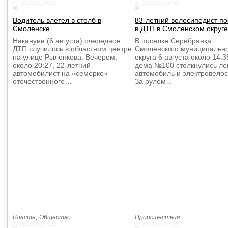
07.08.2026, 08:19
07.08.2026, 08:06
Водитель влетел в столб в
83-летний велосипедист п
Смоленске
в ДТП в Смоленском округе
Накануне (6 августа) очередное
В поселке Серебрянка
ДТП случилось в областном центре
Смоленского муниципальн
на улице Рыленкова. Вечером,
округа 6 августа около 14:3
около 20:27, 22-летний
дома №100 столкнулись ле
автомобилист на «семерке»
автомобиль и электровелос
отечественного…
За рулем…
,
Власть
Общество
Происшествия
07.08.2026, 07:22
07.08.2026, 07:13