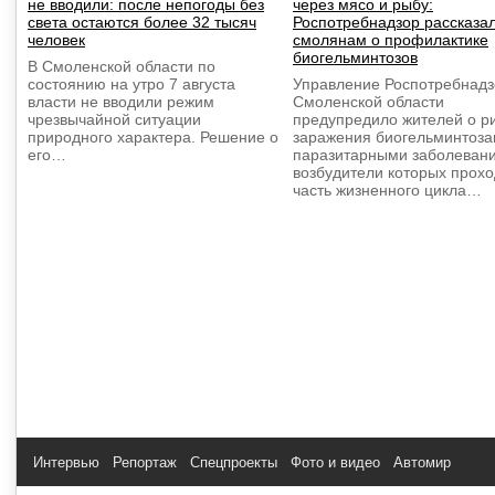
не вводили: после непогоды без
через мясо и рыбу:
света остаются более 32 тысяч
Роспотребнадзор рассказа
человек
смолянам о профилактике
биогельминтозов
В Смоленской области по
состоянию на утро 7 августа
Управление Роспотребнадз
власти не вводили режим
Смоленской области
чрезвычайной ситуации
предупредило жителей о р
природного характера. Решение о
заражения биогельминтоз
его…
паразитарными заболеван
возбудители которых прохо
часть жизненного цикла…
Интервью
Репортаж
Спецпроекты
Фото и видео
Автомир