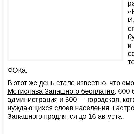
р
«
И
с
б
и
с
т
ФОКа.
В этот же день стало известно, что
смо
Мстислава Запашного бесплатно
. 600
администрация и 600 — городская, кот
нуждающихся слоёв населения. Гастр
Запашного продлятся до 16 августа.