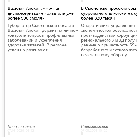
Василий Анохин: «Ночная
В Смоленске пресекли сбы
диспансеризация» охватила уже
суррогатного алкоголя на 
более 900 смолян
более 320 тысяч
Губернатор Смоленской области
Оперативники управления
Василий Анохин держит на личном
экономической безопаснос
контроле вопросы профилактики
противодействия коррупци
заболеваний и укрепления
регионального УМВД полу
здоровья жителей. В регионе
данные о причастности 59-
успешно развивают…
безработного местного жит
нелегальному обороту…
Происшествия
Происшествия
07.08.2026, 06:32
07.08.2026, 06:20