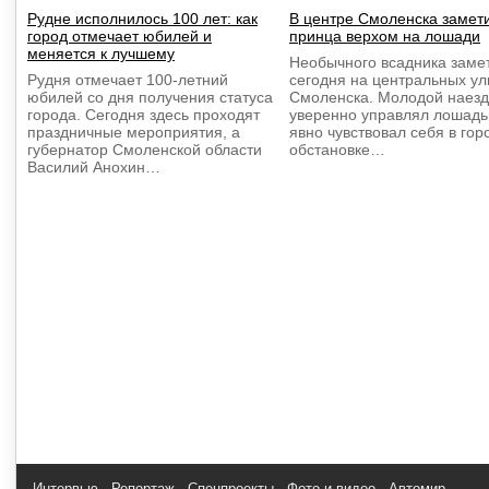
Рудне исполнилось 100 лет: как
В центре Смоленска замет
город отмечает юбилей и
принца верхом на лошади
меняется к лучшему
Необычного всадника заме
Рудня отмечает 100-летний
сегодня на центральных ул
юбилей со дня получения статуса
Смоленска. Молодой наезд
города. Сегодня здесь проходят
уверенно управлял лошадь
праздничные мероприятия, а
явно чувствовал себя в гор
губернатор Смоленской области
обстановке…
Василий Анохин…
Интервью
Репортаж
Спецпроекты
Фото и видео
Автомир