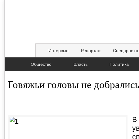
Интервью
Репортаж
Спецпроект
Общество
Власть
Политика
Говяжьи головы не добралис
04.02.2016, 15:12
В
у
с