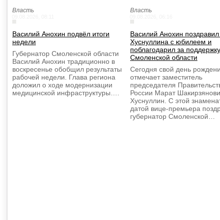
Власть
Власть
09.08.2026, 08:11
09.08.2026, 06:16
Василий Анохин подвёл итоги
Василий Анохин поздравил
недели
Хуснуллина с юбилеем и
поблагодарил за поддержк
Губернатор Смоленской области
Смоленской области
Василий Анохин традиционно в
воскресенье обобщил результаты
Сегодня свой день рожден
рабочей недели. Глава региона
отмечает заместитель
доложил о ходе модернизации
председателя Правительст
медицинской инфраструктуры….
России Марат Шакирзянов
Хуснуллин. С этой знамена
датой вице-премьера позд
губернатор Смоленской…