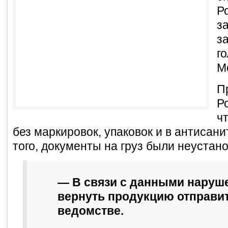
Р
з
з
г
М
П
Р
ч
без маркировок, упаковок и в антисан
того, документы на груз были неустан
— В связи с данными наруш
вернуть продукцию отправи
ведомстве.