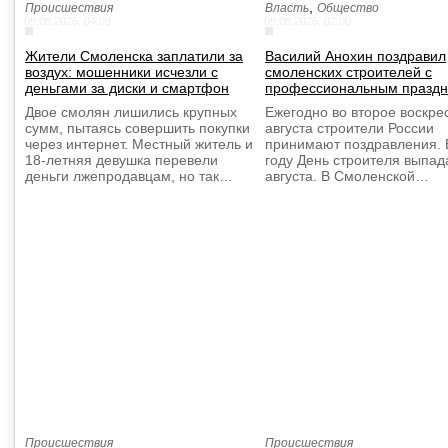
,
Происшествия
Власть
Общество
09.08.2026, 04:09
09.08.2026, 02:00
Жители Смоленска заплатили за
Василий Анохин поздравил
воздух: мошенники исчезли с
смоленских строителей с
деньгами за диски и смартфон
профессиональным празд
Двое смолян лишились крупных
Ежегодно во второе воскре
сумм, пытаясь совершить покупки
августа строители России
через интернет. Местный житель и
принимают поздравления. 
18-летняя девушка перевели
году День строителя выпад
деньги лжепродавцам, но так…
августа. В Смоленской…
Происшествия
Происшествия