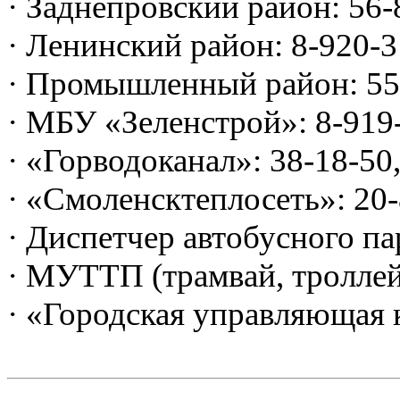
· Заднепровский район: 56-
· Ленинский район: 8-920-3
· Промышленный район: 55
· МБУ «Зеленстрой»: 8-919-
· «Горводоканал»: 38-18-50,
· «Смоленсктеплосеть»: 20
· Диспетчер автобусного п
· МУТТП (трамвай, троллейб
· «Городская управляющая 