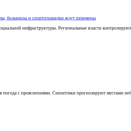
олы, больницы и спортплощадки ждут перемены
оциальной инфраструктуры. Региональные власти контролируют 
чная погода с прояснениями. Синоптики прогнозируют местами н