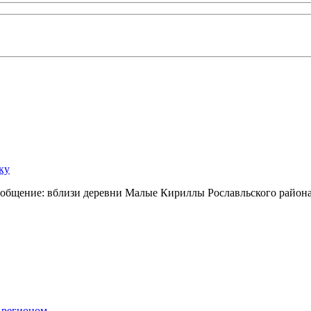
ку
сообщение: вблизи деревни Малые Кириллы Рославльского райо
 регионом