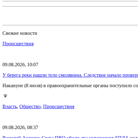
Свежие новости
Происшествия
09.08.2026, 10:07
У берега реки нашли тело смолянина. Следствие начало провер
Накануне (8 июля) в правоохранительные органы поступило 
Власть
,
Общество
,
Происшествия
09.08.2026, 08:37
Василий Анохин: Силы ПВО сбили два украинских БПЛА над