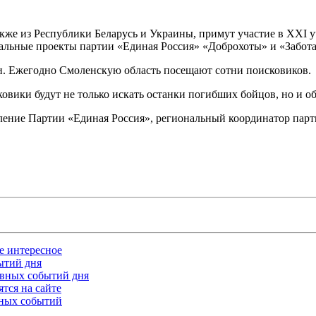
также из Республики Беларусь и Украины, примут участие в ХХI
альные проекты партии «Единая Россия» «Доброхоты» и «Забота
и. Ежегодно Смоленскую область посещают сотни поисковиков.
ковики будут не только искать останки погибших бойцов, но и о
ление Партии «Единая Россия», региональный координатор парт
ое интересное
бытий дня
лавных событий дня
тся на сайте
ьных событий