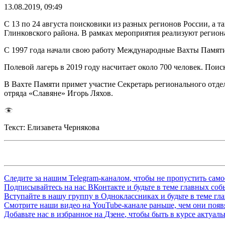
13.08.2019, 09:49
С 13 по 24 августа поисковики из разных регионов России, а 
Глинковского района. В рамках мероприятия реализуют регион
С 1997 года начали свою работу Международные Вахты Памят
Полевой лагерь в 2019 году насчитает около 700 человек. Поис
В Вахте Памяти примет участие Секретарь регионального отде
отряда «Славяне» Игорь Ляхов.
Текст: Елизавета Чернякова
Следите за нашим
Telegram-каналом
, чтобы не пропустить сам
Подписывайтесь на нас
ВКонтакте
и будьте в теме главных со
Вступайте в нашу группу в
Одноклассниках
и будьте в теме г
Смотрите наши видео на
YouTube-канале
раньше, чем они появя
Добавьте нас в избранное на
Дзене
, чтобы быть в курсе актуал