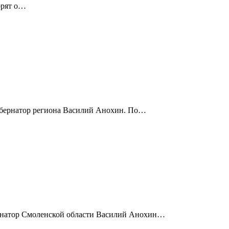
орят о…
губернатор региона Василий Анохин. По…
бернатор Смоленской области Василий Анохин…