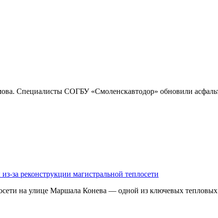
имова. Специалисты СОГБУ «Смоленскавтодор» обновили асфаль
 из-за реконструкции магистральной теплосети
осети на улице Маршала Конева — одной из ключевых тепловых