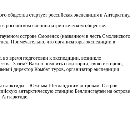
го общества стартует российская экспедиция в Антарктиду.
и в российском военно-патриотическом обществе.
гаузеном острове Смоленск (названном в честь Смоленского
енск. Примечательно, что организаторы экспедиции в
с, во время подготовки к экспедиции, возникло
ества. Зачем? Важно помнить свои корни, свою историю,
ральный директор Комбат-туров, организатор экспедиции
м» Антарктиды – Южным Шетландским островам. Остров
сийскую антарктическую станцию Беллинсгаузен на острове
в Антарктиде.