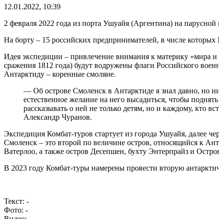
12.01.2022, 10:39
2 февраля 2022 года из порта Ушуайя (Аргентина) на парусной
На борту – 15 российских предпринимателей, в числе которых
Идея экспедиции – привлечение внимания к материку «мира и 
сражения 1812 года) будут водружены флаги Российского воен
Антарктиду – коренные смоляне.
— Об острове Смоленск в Антарктиде я знал давно, но ни
естественное желание на него высадиться, чтобы поднят
рассказывать о ней не только детям, но и каждому, кто в
Александр Чуранов.
Экспедиция Комбат-туров стартует из города Ушуайя, далее 
Смоленск – это второй по величине остров, относящийся к А
Ватерлоо, а также остров Десепшен, бухту Энтерпрайз и Остро
В 2023 году Комбат-туры намерены провести вторую антаркти
Текст: -
Фото: -
Видео: -