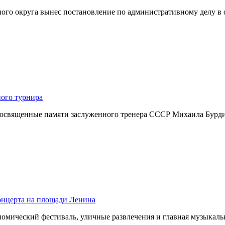
ного округа вынес постановление по административному делу 
ного турнира
посвященные памяти заслуженного тренера СССР Михаила Бурдик
концерта на площади Ленина
номический фестиваль, уличные развлечения и главная музыка