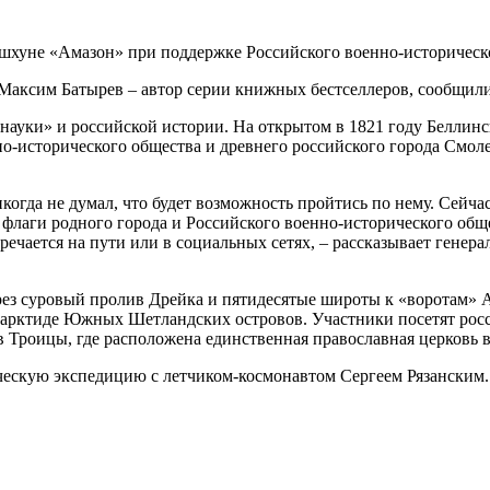
 шхуне «Амазон» при поддержке Российского военно-историческо
 Максим Батырев – автор серии книжных бестселлеров, сообщил
науки» и российской истории. На открытом в 1821 году Беллинс
но-исторического общества и древнего российского города Смол
когда не думал, что будет возможность пройтись по нему. Сейча
ь флаги родного города и Российского военно-исторического общ
стречается на пути или в социальных сетях, – рассказывает гене
через суровый пролив Дрейка и пятидесятые широты к «ворота
нтарктиде Южных Шетландских островов. Участники посетят рос
в Троицы, где расположена единственная православная церковь 
ческую экспедицию с летчиком-космонавтом Сергеем Рязанским.