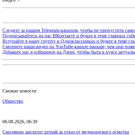
Следите за нашим
Telegram-каналом
, чтобы не пропустить сам
Подписывайтесь на нас
ВКонтакте
и будьте в теме главных со
Вступайте в нашу группу в
Одноклассниках
и будьте в теме г
Смотрите наши видео на
YouTube-канале
раньше, чем они появя
Добавьте нас в избранное на
Дзене
, чтобы быть в курсе актуал
Свежие новости
Общество
06.08.2026, 06:39
Смолянин заплатит штраф за отказ от медицинского осмотра