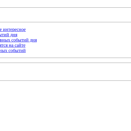
ое интересное
бытий дня
лавных событий дня
тся на сайте
ьных событий