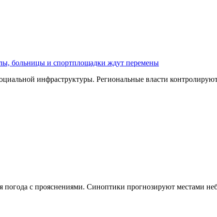
олы, больницы и спортплощадки ждут перемены
оциальной инфраструктуры. Региональные власти контролируют 
чная погода с прояснениями. Синоптики прогнозируют местами н