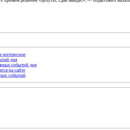
йте примем решение «депутат, сдай мандат», — подытожил Балала
ое интересное
бытий дня
лавных событий дня
тся на сайте
ьных событий