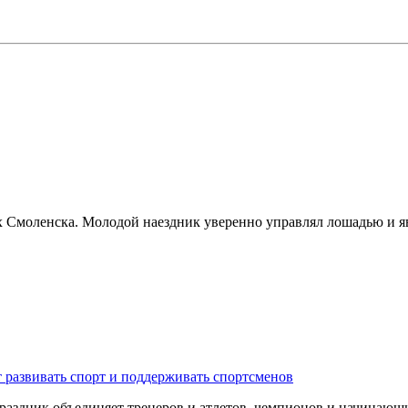
х Смоленска. Молодой наездник уверенно управлял лошадью и я
 развивать спорт и поддерживать спортсменов
 Праздник объединяет тренеров и атлетов, чемпионов и начина