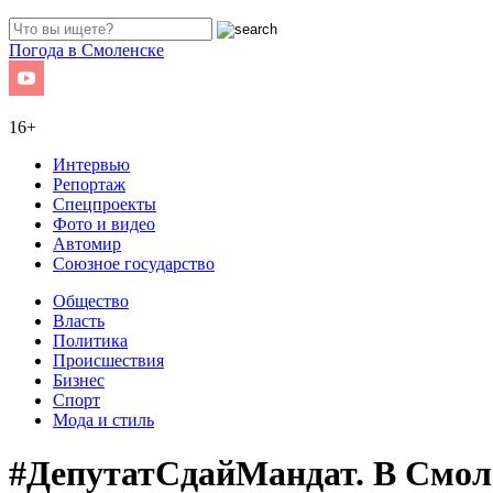
Погода в Смоленске
16+
Интервью
Репортаж
Спецпроекты
Фото и видео
Автомир
Союзное государство
Общество
Власть
Политика
Происшествия
Бизнес
Спорт
Мода и стиль
#ДепутатСдайМандат. В Смоле