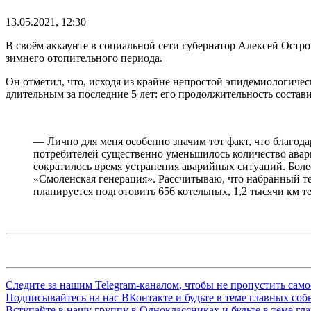
13.05.2021, 12:30
В своём аккаунте в социальной сети губернатор Алексей Остр
зимнего отопительного периода.
Он отметил, что, исходя из крайне непростой эпидемиологичес
длительным за последние 5 лет: его продолжительность состави
— Лично для меня особенно значим тот факт, что благо
потребителей существенно уменьшилось количество авари
сократилось время устранения аварийных ситуаций. Боле
«Смоленская генерация». Рассчитываю, что набранный те
планируется подготовить 656 котельных, 1,2 тысячи км т
Следите за нашим
Telegram-каналом
, чтобы не пропустить сам
Подписывайтесь на нас
ВКонтакте
и будьте в теме главных со
Вступайте в нашу группу в
Одноклассниках
и будьте в теме г