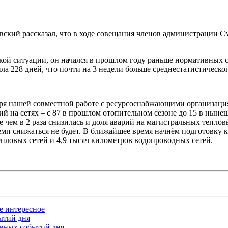
овский рассказал, что в ходе совещания членов администрации 
кой ситуации, он начался в прошлом году раньше нормативных ср
ла 228 дней, что почти на 3 недели больше среднестатистическог
даря нашей совместной работе с ресурсоснабжающими организац
й на сетях – с 87 в прошлом отопительном сезоне до 15 в нынеш
е чем в 2 раза снизилась и доля аварий на магистральных теп
мп снижаться не будет. В ближайшее время начнём подготовку 
епловых сетей и 4,9 тысяч километров водопроводных сетей.
ое интересное
бытий дня
лавных событий дня