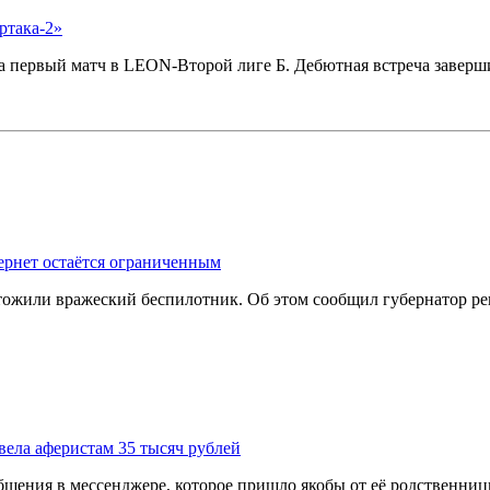
ртака-2»
а первый матч в LEON-Второй лиге Б. Дебютная встреча заверш
ернет остаётся ограниченным
тожили вражеский беспилотник. Об этом сообщил губернатор 
ела аферистам 35 тысяч рублей
щения в мессенджере, которое пришло якобы от её родственни