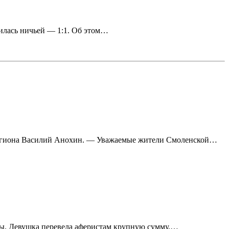
илась ничьей — 1:1. Об этом…
региона Василий Анохин. — Уважаемые жители Смоленской…
цы. Девушка перевела аферистам крупную сумму,…