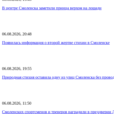
В центре Смоленска заметили принца верхом на лошади
06.08.2026, 20:48
Появилась информация о второй жертве стихии в Смоленске
06.08.2026, 19:55
Природная стихия оставила одну из улиц Смоленска без прово
06.08.2026, 11:50
Смоленских спортсменов и тренеров наградили в преддверии 