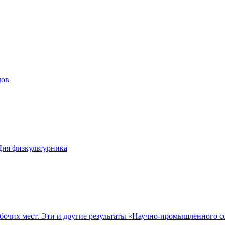
дов
Дня физкультурника
абочих мест. Эти и другие результаты «Научно-промышленного с