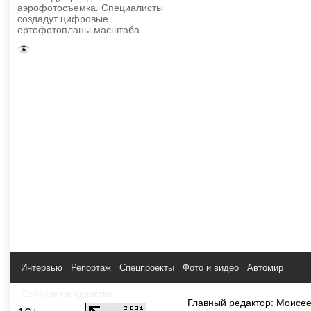
аэрофотосъемка. Специалисты
создадут цифровые
ортофотопланы масштаба…
1
2
3
4
Интервью
Репортаж
Спецпроекты
Фото и видео
Автомир
Союзное государство
Главный редактор: Моисее