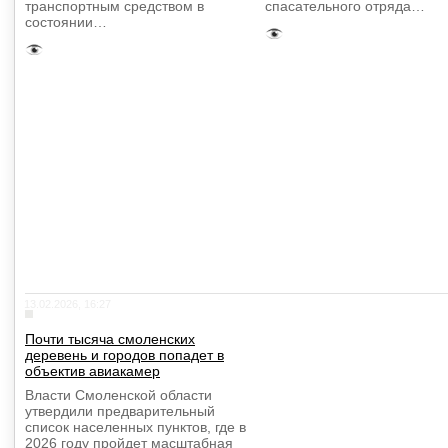
транспортным средством в
спасательного отряда…
состоянии…
13.02.2026, 16:27
Почти тысяча смоленских
деревень и городов попадет в
объектив авиакамер
Власти Смоленской области
утвердили предварительный
список населенных пунктов, где в
2026 году пройдет масштабная