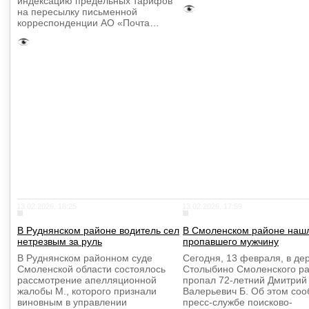
индексацию предельных тарифов
на пересылку письменной
корреспонденции АО «Почта…
13.02.2026, 18:25
13.02.2026, 17:59
В Руднянском районе водитель сел
В Смоленском районе наш
нетрезвым за руль
пропавшего мужчину
В Руднянском районном суде
Сегодня, 13 февраля, в де
Смоленской области состоялось
Столыбино Смоленского р
рассмотрение апелляционной
пропал 72-летний Дмитрий
жалобы М., которого признали
Валерьевич Б. Об этом со
виновным в управлении
пресс-службе поисково-