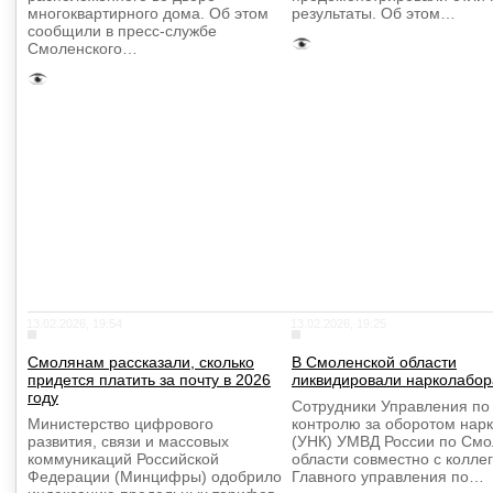
многоквартирного дома. Об этом
результаты. Об этом…
сообщили в пресс-службе
Смоленского…
13.02.2026, 19:54
13.02.2026, 19:25
Смолянам рассказали, сколько
В Смоленской области
придется платить за почту в 2026
ликвидировали нарколабо
году
Сотрудники Управления по
Министерство цифрового
контролю за оборотом нарк
развития, связи и массовых
(УНК) УМВД России по Смо
коммуникаций Российской
области совместно с колле
Федерации (Минцифры) одобрило
Главного управления по…