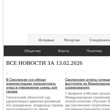
Интервью
Репортаж
Спецпроект
Общество
Власть
Политика
ВСЕ НОВОСТИ ЗА 13.02.2026
13.02.2026, 20:52
13.02.2026, 20:47
В Смоленске суд обязал
Смоленские атлеты успеш
администрацию пересмотреть
выступили на Международ
отказ в утверждении схемы для
соревнованиях
гаража
7 февраля в Москве прошл
Смоленский областной суд
Международные соревнова
удовлетворил административный
легкой атлетике «Русская 
иск гражданина, владельца гаража,
где смоленские спортсмен
расположенного во дворе
продемонстрировали отли