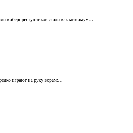
твами киберпреступников стали как минимум…
ередко играют на руку ворам:…