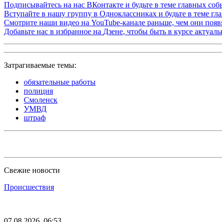
Подписывайтесь на нас
ВКонтакте
и будьте в теме главных со
Вступайте в нашу группу в
Одноклассниках
и будьте в теме г
Смотрите наши видео на
YouTube-канале
раньше, чем они появя
Добавьте нас в избранное на
Дзене
, чтобы быть в курсе актуал
Затрагиваемые темы:
обязательные работы
полиция
Смоленск
УМВД
штраф
Свежие новости
Происшествия
07.08.2026, 06:53