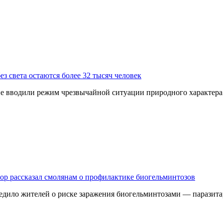
з света остаются более 32 тысяч человек
 не вводили режим чрезвычайной ситуации природного характер
дзор рассказал смолянам о профилактике биогельминтозов
едило жителей о риске заражения биогельминтозами — паразита